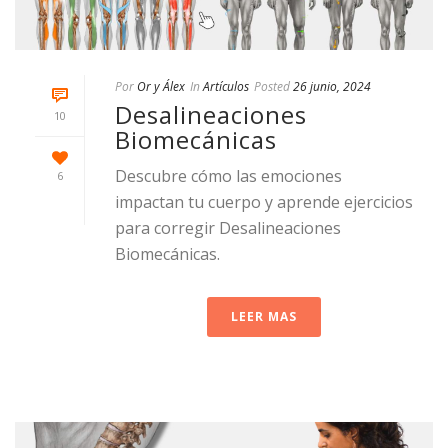
Por
Or y Álex
In
Artículos
Posted
26 junio, 2024
Desalineaciones
10
Biomecánicas
Descubre cómo las emociones
6
impactan tu cuerpo y aprende ejercicios
para corregir Desalineaciones
Biomecánicas.
LEER MAS