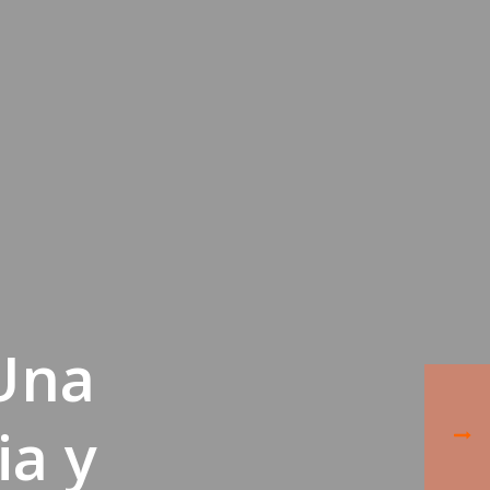
 Una
ia y