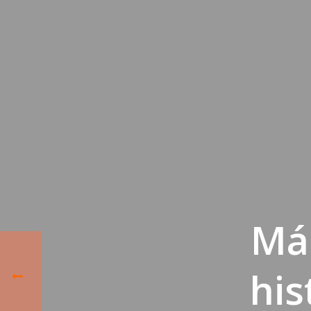
Más
his