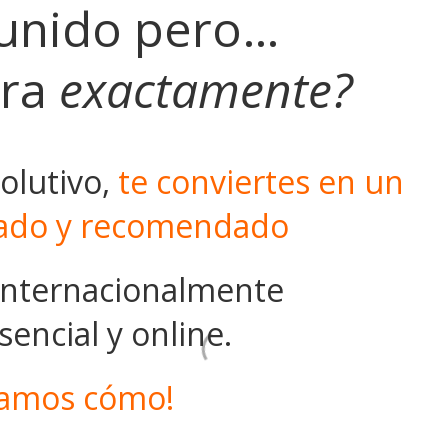
 unido pero…
era
exactamente?
olutivo,
te conviertes en un
cado y recomendado
internacionalmente
encial y online.
amos cómo!