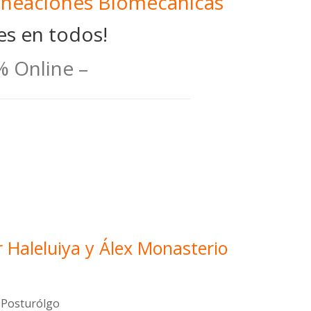
ineaciones Biomecánicas
es en todos!
% Online –
 Haleluiya y Álex Monasterio
y Posturólgo