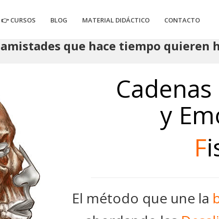
👉 CURSOS
BLOG
MATERIAL DIDÁCTICO
CONTACTO
amistades que hace tiempo quieren ha
Cadenas 
y Em
F
i
El método que une la