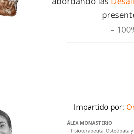
abordando las
Desal
present
– 100
Impartido por:
Or
ÁLEX MONASTERIO
–
Fisioterapeuta, Osteópata 