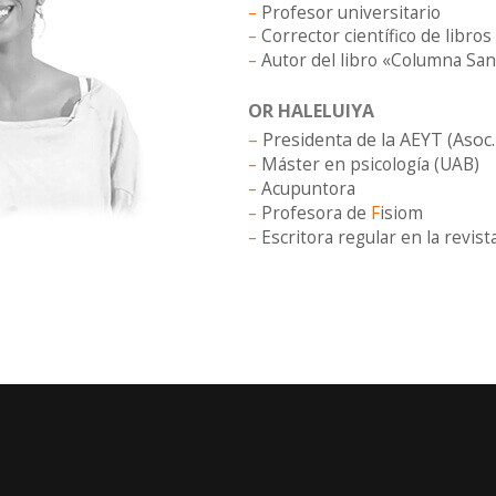
–
Profesor universitario
–
Corrector científico de libros
–
Autor del libro «Columna Sa
OR HALELUIYA
–
Presidenta de la AEYT (Asoc
–
Máster en psicología (UAB)
–
Acupuntora
–
Profesora de
F
isiom
–
Escritora regular en la revi