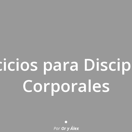
cicios para Discip
Corporales
Por
Or y Álex