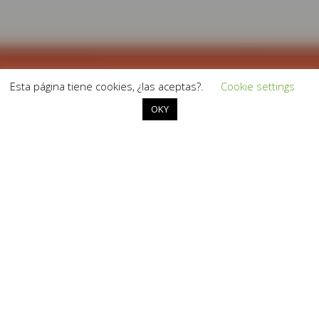
Esta página tiene cookies, ¿las aceptas?.
Cookie settings
OKY
​​Hoy tienes aquí una postura para
que cuides bien tu rodilla 🙏
​Para solucionar un dolor de
rodillas, ¿te han dicho que es
necesario
tonificar
el cuádriceps?