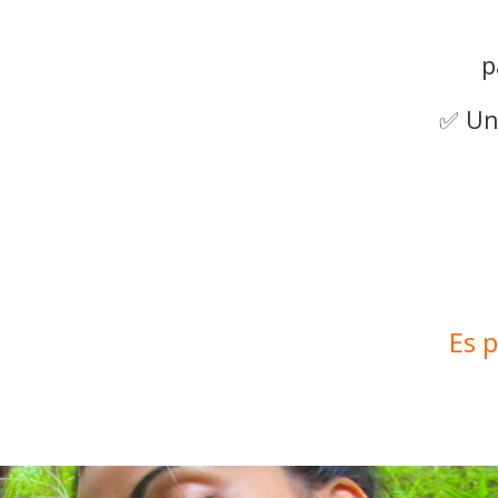
p
✅
Un
Es 