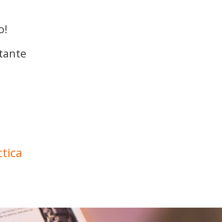
o!
tante
tica