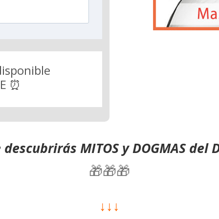
disponible
E ⏰
e descubrirás MITOS y DOGMAS del D
🎁🎁🎁
↓↓↓