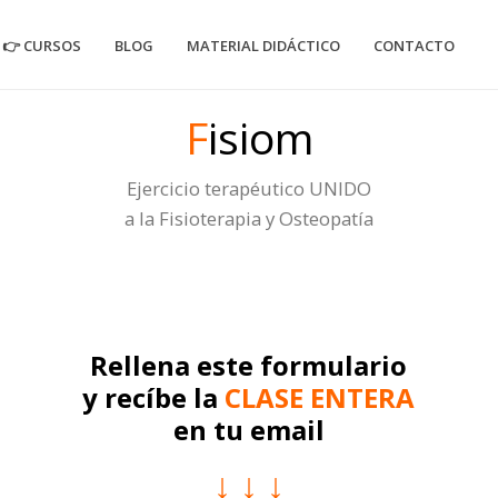
👉 CURSOS
BLOG
MATERIAL DIDÁCTICO
CONTACTO
F
isiom
Ejercicio terapéutico UNIDO
a la Fisioterapia y Osteopatía
Rellena este formulario
y recíbe la
CLASE ENTERA
en tu email
↓ ↓ ↓