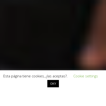
Esta página tiene cookies, ¿las aceptas?.
Cookie settings
OKY
Es emocionante